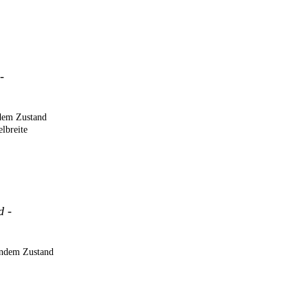
 -
dem Zustand
lbreite
d -
endem Zustand