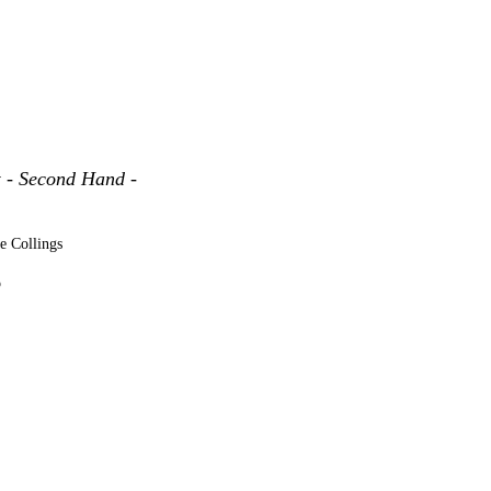
y
- Second Hand -
e Collings
p