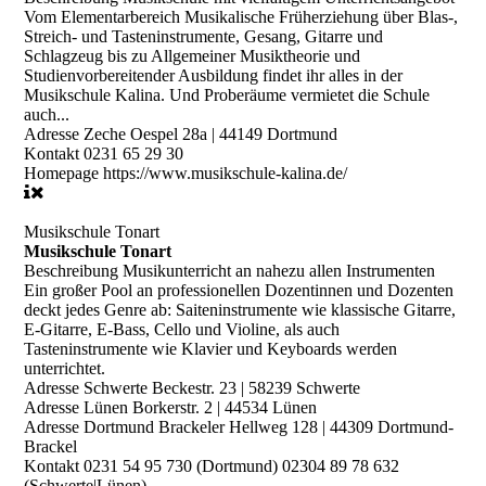
Vom Elementarbereich Musikalische Früherziehung über Blas-,
Streich- und Tasteninstrumente, Gesang, Gitarre und
Schlagzeug bis zu Allgemeiner Musiktheorie und
Studienvorbereitender Ausbildung findet ihr alles in der
Musikschule Kalina. Und Proberäume vermietet die Schule
auch...
Adresse
Zeche Oespel 28a | 44149 Dortmund
Kontakt
0231 65 29 30
Homepage
https://www.musikschule-kalina.de/
Musikschule Tonart
Musikschule Tonart
Beschreibung
Musikunterricht an nahezu allen Instrumenten
Ein großer Pool an professionellen Dozentinnen und Dozenten
deckt jedes Genre ab: Saiteninstrumente wie klassische Gitarre,
E-Gitarre, E-Bass, Cello und Violine, als auch
Tasteninstrumente wie Klavier und Keyboards werden
unterrichtet.
Adresse Schwerte
Beckestr. 23 | 58239 Schwerte
Adresse Lünen
Borkerstr. 2 | 44534 Lünen
Adresse Dortmund
Brackeler Hellweg 128 | 44309 Dortmund-
Brackel
Kontakt
0231 54 95 730 (Dortmund) 02304 89 78 632
(Schwerte|Lünen)